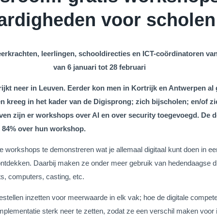
ardigheden voor scholen
rkrachten, leerlingen, schooldirecties en ICT-coördinatoren van
van 6 januari tot 28 februari
ijkt neer in Leuven. Eerder kon men in Kortrijk en Antwerpen al 
n kreeg in het kader van de Digisprong; zich bijscholen; en/of 
ven zijn er workshops over AI en over security toegevoegd. De d
n 84% over hun workshop.
 workshops te demonstreren wat je allemaal digitaal kunt doen in ee
ontdekken. Daarbij maken ze onder meer gebruik van hedendaagse dig
s, computers, casting, etc.
estellen inzetten voor meerwaarde in elk vak; hoe de digitale compete
mplementatie sterk neer te zetten, zodat ze een verschil maken voor i