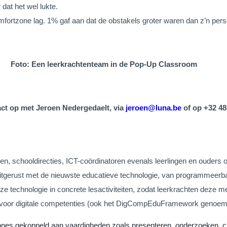
dat het wel lukte.
fortzone lag. 1% gaf aan dat de obstakels groter waren dan z’n pers
Foto: Een leerkrachtenteam in de Pop-Up Classroom
act op met Jeroen Nedergedaelt, via
jeroen@luna.be
of op +32 48
n, schooldirecties, ICT-coördinatoren evenals leerlingen en ouders 
 uitgerust met de nieuwste educatieve technologie, van programmeerba
deze technologie in concrete lesactiviteiten, zodat leerkrachten dez
r voor digitale competenties (ook het DigCompEduFramework genoem
ones gekoppeld aan vaardigheden zoals presenteren, onderzoeken, cr