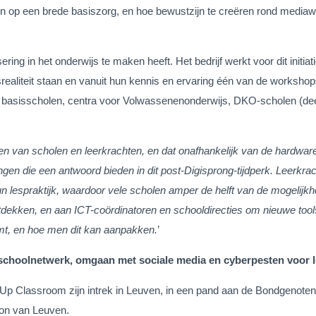
ten op een brede basiszorg, en hoe bewustzijn te creëren rond mediawi
isering in het onderwijs te maken heeft. Het bedrijf werkt voor dit in
srealiteit staan en vanuit hun kennis en ervaring één van de workshop
n basisscholen, centra voor Volwassenenonderwijs, DKO-scholen (deel
rken van scholen en leerkrachten, en dat onafhankelijk van de hardwa
ngen die een antwoord bieden in dit post-Digisprong-tijdperk. Leerkr
un lespraktijk, waardoor vele scholen amper de helft van de mogelij
ontdekken, en aan ICT-coördinatoren en schooldirecties om nieuwe t
mt, en hoe men dit kan aanpakken.
’
schoolnetwerk, omgaan met sociale media en cyberpesten voor le
Up Classroom zijn intrek in Leuven, in een pand aan de Bondgenotenl
tion van Leuven.