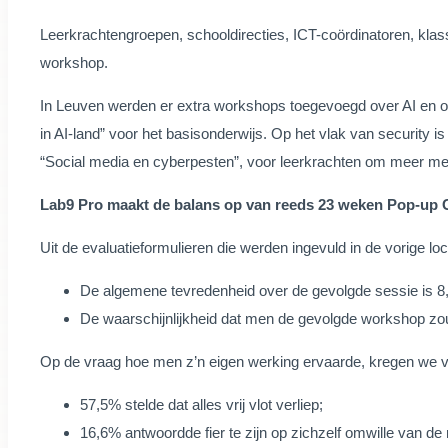
Leerkrachtengroepen, schooldirecties, ICT-coördinatoren, kla
workshop.
In Leuven werden er extra workshops toegevoegd over AI en ove
in AI-land” voor het basisonderwijs. Op het vlak van security
“Social media en cyberpesten”, voor leerkrachten om meer mee 
Lab9 Pro maakt de balans op van reeds 23 weken Pop-up 
Uit de evaluatieformulieren die werden ingevuld in de vorige 
De algemene tevredenheid over de gevolgde sessie is 8,
De waarschijnlijkheid dat men de gevolgde workshop zou 
Op de vraag hoe men z’n eigen werking ervaarde, kregen we 
57,5% stelde dat alles vrij vlot verliep;
16,6% antwoordde fier te zijn op zichzelf omwille van 