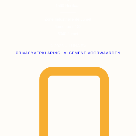
1560
Hoeilaart
Zone Industrielle de Jumet
4ème rue n° 33
6040
Jumet
© 2026 – LUNA BV
PRIVACYVERKLARING
|
ALGEMENE VOORWAARDEN