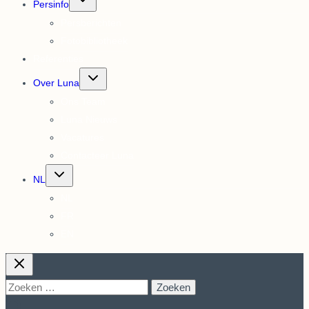
Persinfo
submenu
Persberichten
Fotobibliotheek
Referenties
Toggle
Over Luna
submenu
Ons Team
Luna Nieuws
Vacatures
Contacteer Luna
Toggle
NL
submenu
NL
FR
EN
Zoeken
naar: