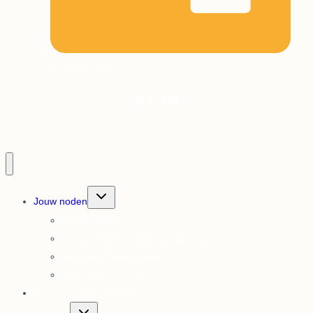
BE0451532030
Facebook
X
Instagram
LinkedIn
Toggle
Jouw noden
submenu
Persrelaties
Content marketing & copywriting
Business Development
Employer branding
Communicatieactiviteiten
Toggle