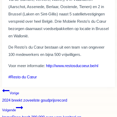
(Aarschot, Assenede, Berlaar, Oostende, Tienen) en 2 in
Brussel (Laken en Sint-Gillis) naast 5 satellietvestigingen
verspreid over heel België. Drie Mobiele Resto’s du Cœur
bezorgen daarnaast voedselpakketten op locatie in Brussel
en Wallonië.
De Resto’s du Cœur bestaan uit een team van ongeveer
100 medewerkers en bijna 500 vrijwilligers.
Voor meer informatie:
http://www.restosducoeur.be/nl
Bericht
#
Resto du Cœur
tags:
Bericht
Vorige
2024 breekt zoveelste goudprijsrecord
navigatie
Volgende