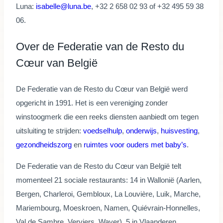
Luna:
isabelle@luna.be
, +32 2 658 02 93 of +32 495 59 38
06.
Over de Federatie van de Resto du
Cœur van België
De Federatie van de Resto du Cœur van België werd
opgericht in 1991. Het is een vereniging zonder
winstoogmerk die een reeks diensten aanbiedt om tegen
uitsluiting te strijden:
voedselhulp
,
onderwijs
,
huisvesting
,
gezondheidszorg
en
ruimtes voor ouders met baby’s
.
De Federatie van de Resto du Cœur van België telt
momenteel 21 sociale restaurants: 14 in Wallonië (Aarlen,
Bergen, Charleroi, Gembloux, La Louvière, Luik, Marche,
Mariembourg, Moeskroen, Namen, Quiévrain-Honnelles,
Val de Sambre, Verviers, Waver), 5 in Vlaanderen