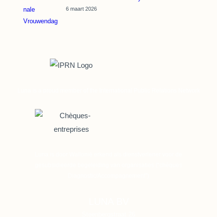
6 maart 2026
Luna is a proud member of the International Public Relations Network
Luna is door Wallonië erkend als dienstverlener voor de
gesubsidieerde begeleiding van organisaties
(“chèques
Diagnostic/Accompagnement”)
LUNA BV
Steenbergstraat 26