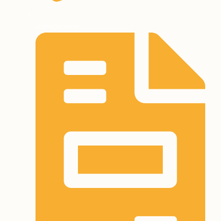
tellme@luna.be