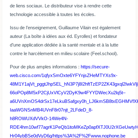
de liens sociaux. Le distributeur vise à rendre cette
technologie accessible à toutes les écoles.
Issu de l’enseignement, Guillaume Vilain est également
auteur (La boîte à idées aux éd. Eyrolles) et fondateur
d’une application dédiée à la santé mentale et à la lutte
contre le harcèlement en milieu scolaire (Feel.school).
Pour de plus amples informations :
https://secure-
web.cisco.com/1qfyxSmOxte6YFYnjsZHeMTYXs9x-
48M1Y1ajVt_pggtJhpSEL_hN3P7j8I2hftTzEP2ZK43gxql2IwkVl
66oPOp8M5xP2CjUxVlCyV2DyK9w4FYYDWecXu2lq5t–
a6UVnXmOS4drSx17eLkuBSafgxy0h_LJ6kmSB8txEGHMVfXK
IaaWGNSnMB4UVnF8r07njt_2LFdeD_8-
h8ROWUXdVVkO-14We4N-
RDE4hm10wf77agrK1PeQb1itoMKeZp0apfXTJ0U2rXGeUwtyH
Hr04ybBSe0dVyD6g/https%3A%2F%2Fwww.nophone.be