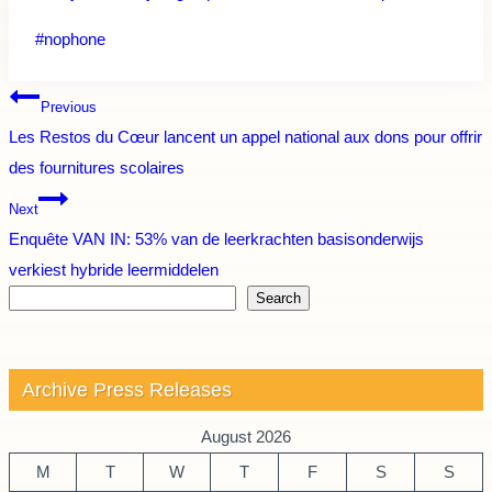
Post
#
nophone
Tags:
Post
Previous
Les Restos du Cœur lancent un appel national aux dons pour offrir
navigation
des fournitures scolaires
Next
Enquête VAN IN: 53% van de leerkrachten basisonderwijs
verkiest hybride leermiddelen
Search
Archive Press Releases
August 2026
M
T
W
T
F
S
S