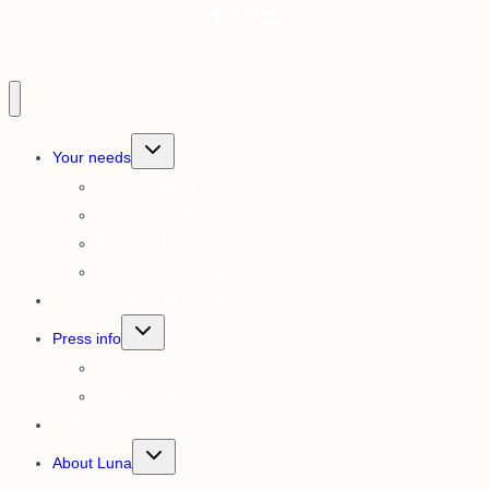
Facebook
X
Instagram
LinkedIn
Toggle
Your needs
child
menu
Press relations
Content marketing & copywriting
Business Development
Employer branding
Communication activities
Toggle
Press info
child
menu
Press releases
Photo Library
References
Toggle
About Luna
child
menu