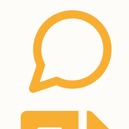
tellme@luna.be