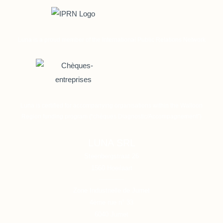
Luna is a proud member of the International Public Relations Network
Luna is certified for accompanying organisations within the Walloon
Region funding program (“chèques Diagnostic/Accompagnement”)
LUNA SRL
Steenbergstraat 26
1560
Hoeilaart
Zone Industrielle de Jumet
4ème rue n° 33
6040
Jumet