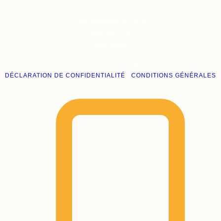
Zone Industrielle de Jumet
4ème rue n° 33
6040
Jumet
© 2026 – LUNA SRL
DÉCLARATION DE CONFIDENTIALITÉ
|
CONDITIONS GÉNÉRALES