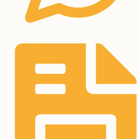
tellme@luna.be