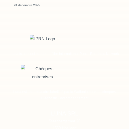
24 décembre 2025
Luna is a proud member of the International Public Relations Network
Luna est un prestataire labellisé par la Wallonie pour les chèques
Diagnostic / Accompagnement
LUNA SRL
Steenbergstraat 26
1560
Hoeilaart