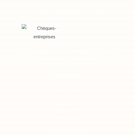
Luna is a proud member of the International Public Relations Network
Luna est un prestataire labellisé par la Wallonie pour les chèques
Diagnostic / Accompagnement
LUNA SRL
Steenbergstraat 26
1560
Hoeilaart
Zone Industrielle de Jumet
4ème rue n° 33
6040
Jumet
© 2026 – LUNA SRL