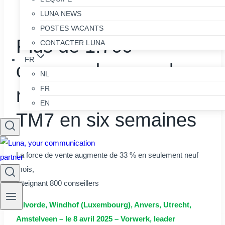
aurelia@luna.be
LUNA NEWS
POSTES VACANTS
Plus de 1.700
CONTACTER LUNA
FR
commandes pour le
NL
FR
nouveau Thermomix®
EN
TM7 en six semaines
La force de vente augmente de 33 % en seulement neuf
mois,
atteignant 800 conseillers
Vilvorde, Windhof (Luxembourg), Anvers, Utrecht,
Amstelveen – le 8 avril 2025 – Vorwerk, leader