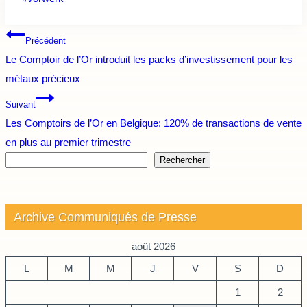
de
Navigation
la
Précédent
publication :
Le Comptoir de l’Or introduit les packs d’investissement pour les
de
métaux précieux
l’article
Suivant
Les Comptoirs de l’Or en Belgique: 120% de transactions de vente
en plus au premier trimestre
Rechercher
Archive Communiqués de Presse
août 2026
L
M
M
J
V
S
D
1
2