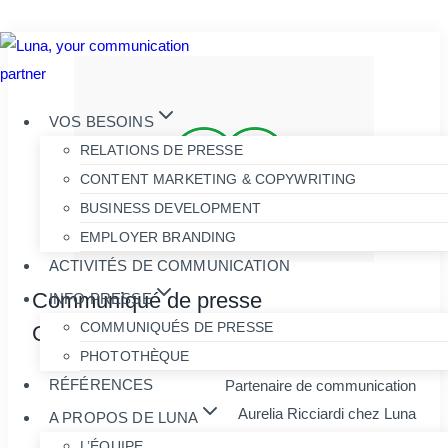
Aller
au
contenu
VOS BESOINS
RELATIONS DE PRESSE
CONTENT MARKETING & COPYWRITING
BUSINESS DEVELOPMENT
EMPLOYER BRANDING
ACTIVITÉS DE COMMUNICATION
Communiqué de presse
INFO PRESSE
COMMUNIQUÉS DE PRESSE
Groupe Vorwerk
PHOTOTHÈQUE
RÉFÉRENCES
Partenaire de communication
Aurelia Ricciardi chez Luna
A PROPOS DE LUNA
GSM: +32 495 59 38 02
L’ÉQUIPE