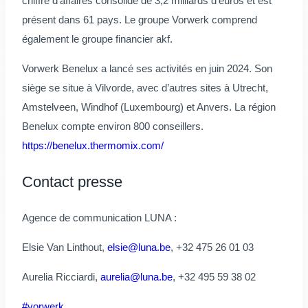
chiffre d’affaires consolidé de 3,2 milliards d’euros et est
présent dans 61 pays. Le groupe Vorwerk comprend
également le groupe financier akf.
Vorwerk Benelux a lancé ses activités en juin 2024. Son
siège se situe à Vilvorde, avec d’autres sites à Utrecht,
Amstelveen, Windhof (Luxembourg) et Anvers. La région
Benelux compte environ 800 conseillers.
https://benelux.thermomix.com/
Contact presse
Agence de communication LUNA :
Elsie Van Linthout,
elsie@luna.be
, +32 475 26 01 03
Aurelia Ricciardi,
aurelia@luna.be
, +32 495 59 38 02
Étiquettes
#
vorwerk